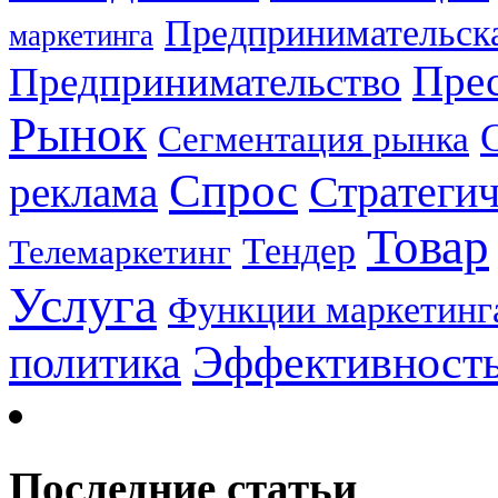
Предпринимательска
маркетинга
Прес
Предпринимательство
Рынок
Сегментация рынка
Спрос
Стратеги
реклама
Товар
Тендер
Телемаркетинг
Услуга
Функции маркетинг
Эффективност
политика
Последние статьи