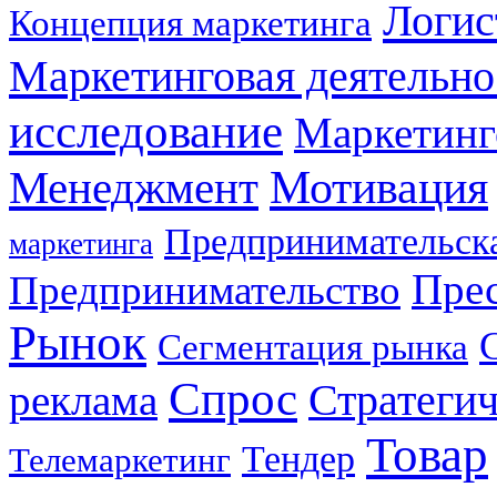
Логис
Концепция маркетинга
Маркетинговая деятельно
исследование
Маркетинг
Мотивация
Менеджмент
Предпринимательска
маркетинга
Прес
Предпринимательство
Рынок
Сегментация рынка
Спрос
Стратеги
реклама
Товар
Тендер
Телемаркетинг