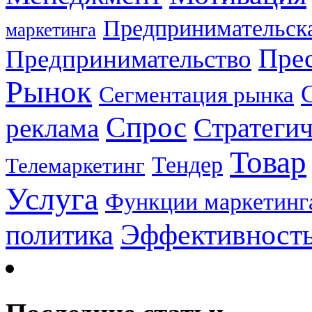
Предпринимательска
маркетинга
Прес
Предпринимательство
Рынок
Сегментация рынка
Спрос
Стратеги
реклама
Товар
Тендер
Телемаркетинг
Услуга
Функции маркетинг
Эффективност
политика