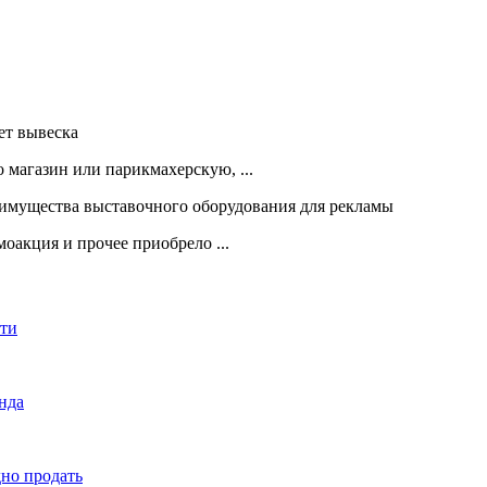
 магазин или парикмахерскую, ...
оакция и прочее приобрело ...
сти
енда
дно продать