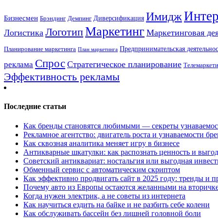
Интер
Имидж
Бизнесмен
Брэндинг
Диверсификация
Демпинг
Маркетинг
Логотип
Логистика
Маркетинговая де
Предпринимательская деятельнос
Планирование маркетинга
План маркетинга
Спрос
Стратегическое планирование
реклама
Телемаркет
Эффективность рекламы
Последние статьи
Как бренды становятся любимыми — секреты узнаваемо
Рекламное агентство: двигатель роста и узнаваемости бр
Как сквозная аналитика меняет игру в бизнесе
Антикварные шкатулки: как распознать ценность и выго
Советский антиквариат: ностальгия или выгодная инвес
Обменный сервис с автоматическим скриптом
Как эффективно продвигать сайт в 2025 году: тренды и 
Почему авто из Европы остаются желанными на вторичк
Когда нужен электрик, а не советы из интернета
Как научиться ездить на байке и не разбить себе колени
Как обслуживать бассейн без лишней головной боли