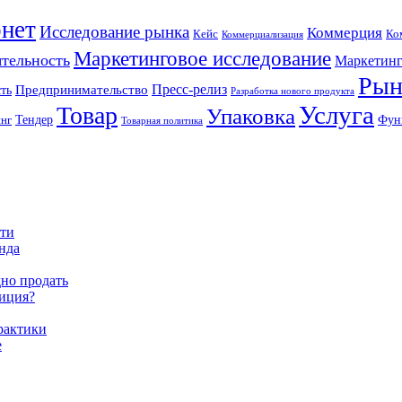
нет
Исследование рынка
Коммерция
Кейс
Ко
Коммерциализация
Маркетинговое исследование
ятельность
Маркетинг
Рын
Пресс-релиз
ть
Предпринимательство
Разработка нового продукта
Услуга
Товар
Упаковка
Тендер
Фун
инг
Товарная политика
сти
енда
дно продать
тиция?
практики
е