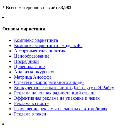
* Всего материалов на сайте:
3,983
Основы маркетинга
Комплекс маркетинга
Комплекс маркетинга - модель 4С
Ассортиментная политика
Ценообразование
Посредники
Целеполагание
Анализ конкурентов
Матрица Ансоффа
Стратегия корпоративного айкидо
Конкурентные стратегии по Дж.Трауту и Э.Райсу
Реклама на волнах радиостанций страны
Эффективная реклама на упаковке и чеках
Реклама в спорте
Размещение рекламы на частных автомобилях
Реклама в такси