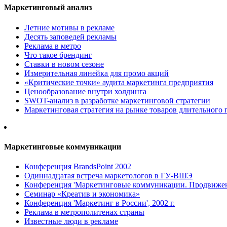
Маркетинговый анализ
Летние мотивы в рекламе
Десять заповедей рекламы
Реклама в метро
Что такое брендинг
Ставки в новом сезоне
Измерительная линейка для промо акций
«Критические точки» аудита маркетинга предприятия
Ценообразование внутри холдинга
SWOT-анализ в разработке маркетинговой стратегии
Маркетинговая стратегия на рынке товаров длительного 
Маркетинговые коммуникации
Конференция BrandsPoint 2002
Одиннадцатая встреча маркетологов в ГУ-ВШЭ
Конференция 'Маркетинговые коммуникации. Продвижени
Семинар «Креатив и экономика»
Конференция 'Маркетинг в России', 2002 г.
Реклама в метрополитенах страны
Известные люди в рекламе