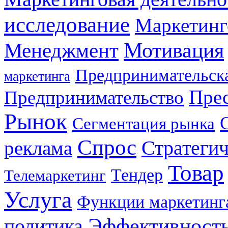
исследование
Маркетинг
Мотивация
Менеджмент
Предпринимательска
маркетинга
Прес
Предпринимательство
Рынок
Сегментация рынка
Спрос
Стратеги
реклама
Товар
Тендер
Телемаркетинг
Услуга
Функции маркетинг
Эффективност
политика