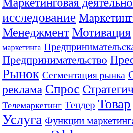
Маркетинговая деятельно
исследование
Маркетинг
Мотивация
Менеджмент
Предпринимательска
маркетинга
Прес
Предпринимательство
Рынок
Сегментация рынка
Спрос
Стратеги
реклама
Товар
Тендер
Телемаркетинг
Услуга
Функции маркетинг