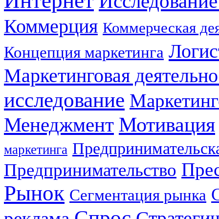
Интернет
Исследование
Коммерция
Коммерческая де
Логис
Концепция маркетинга
Маркетинговая деятельно
исследование
Маркетинг
Мотивация
Менеджмент
Предпринимательска
маркетинга
Прес
Предпринимательство
Рынок
Сегментация рынка
Спрос
Стратеги
реклама