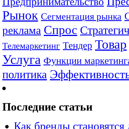
Прес
Предпринимательство
Рынок
Сегментация рынка
Спрос
Стратеги
реклама
Товар
Тендер
Телемаркетинг
Услуга
Функции маркетинг
Эффективност
политика
Последние статьи
Как бренды становятс