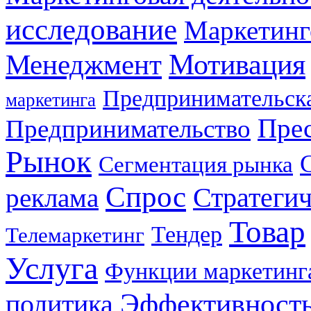
исследование
Маркетинг
Мотивация
Менеджмент
Предпринимательска
маркетинга
Прес
Предпринимательство
Рынок
Сегментация рынка
Спрос
Стратеги
реклама
Товар
Тендер
Телемаркетинг
Услуга
Функции маркетинг
Эффективност
политика