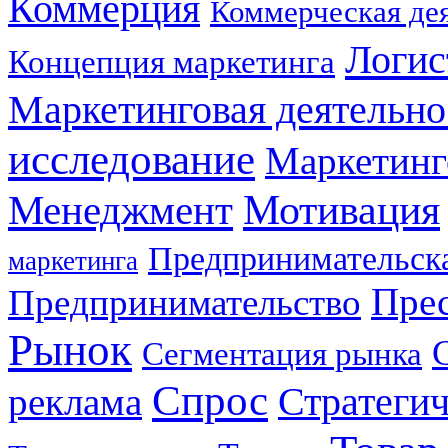
Коммерция
Коммерческая де
Логис
Концепция маркетинга
Маркетинговая деятельно
исследование
Маркетинг
Мотивация
Менеджмент
Предпринимательска
маркетинга
Прес
Предпринимательство
Рынок
Сегментация рынка
Спрос
Стратеги
реклама