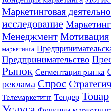
Маркетинговая деятельно
исследование
Маркетинг
Мотивация
Менеджмент
Предпринимательска
маркетинга
Прес
Предпринимательство
Рынок
Сегментация рынка
Спрос
Стратеги
реклама
Товар
Тендер
Телемаркетинг
Услуга
Функции маркетинг