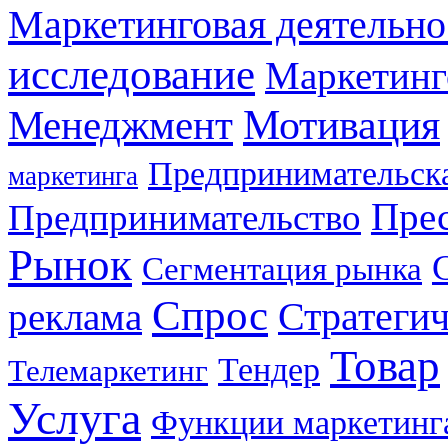
Маркетинговая деятельно
исследование
Маркетинг
Мотивация
Менеджмент
Предпринимательска
маркетинга
Прес
Предпринимательство
Рынок
Сегментация рынка
Спрос
Стратеги
реклама
Товар
Тендер
Телемаркетинг
Услуга
Функции маркетинг