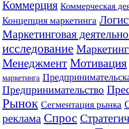
Коммерция
Коммерческая де
Логис
Концепция маркетинга
Маркетинговая деятельно
исследование
Маркетинг
Мотивация
Менеджмент
Предпринимательска
маркетинга
Прес
Предпринимательство
Рынок
Сегментация рынка
Спрос
Стратеги
реклама