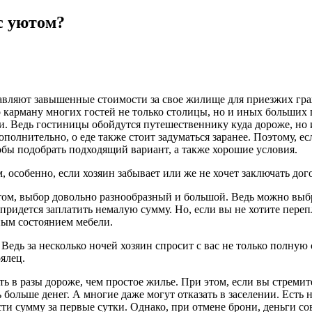
с уютом?
авляют завышенные стоимости за свое жилище для приезжих граж
карману многих гостей не только столицы, но и иных больших го
. Ведь гостиницы обойдутся путешественнику куда дороже, но и 
ополнительно, о еде также стоит задуматься заранее. Поэтому, ес
обы подобрать подходящий вариант, а также хорошие условия.
 особенно, если хозяин забывает или же не хочет заключать до
том, выбор довольно разнообразный и большой. Ведь можно выбр
придется заплатить немалую сумму. Но, если вы не хотите пере
ным состоянием мебели.
Ведь за несколько ночей хозяин спросит с вас не только полную 
ялец.
ить в разы дороже, чем простое жилье. При этом, если вы стрем
ть больше денег. А многие даже могут отказать в заселении. Ест
ести сумму за первые сутки. Однако, при отмене брони, деньги 