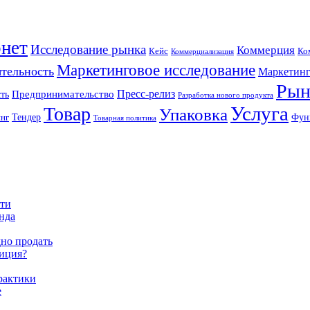
нет
Исследование рынка
Коммерция
Кейс
Ко
Коммерциализация
Маркетинговое исследование
ятельность
Маркетинг
Рын
Пресс-релиз
ть
Предпринимательство
Разработка нового продукта
Услуга
Товар
Упаковка
Тендер
Фун
инг
Товарная политика
сти
енда
дно продать
тиция?
практики
е