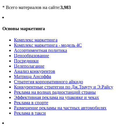
* Всего материалов на сайте:
3,983
Основы маркетинга
Комплекс маркетинга
Комплекс маркетинга - модель 4С
Ассортиментная политика
Ценообразование
Посредники
Целеполагание
Анализ конкурентов
Матрица Ансоффа
Стратегия корпоративного айкидо
Конкурентные стратегии по Дж.Трауту и Э.Райсу
Реклама на волнах радиостанций страны
Эффективная реклама на упаковке и чеках
Реклама в спорте
Размещение рекламы на частных автомобилях
Реклама в такси