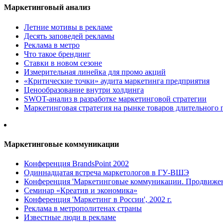
Маркетинговый анализ
Летние мотивы в рекламе
Десять заповедей рекламы
Реклама в метро
Что такое брендинг
Ставки в новом сезоне
Измерительная линейка для промо акций
«Критические точки» аудита маркетинга предприятия
Ценообразование внутри холдинга
SWOT-анализ в разработке маркетинговой стратегии
Маркетинговая стратегия на рынке товаров длительного 
Маркетинговые коммуникации
Конференция BrandsPoint 2002
Одиннадцатая встреча маркетологов в ГУ-ВШЭ
Конференция 'Маркетинговые коммуникации. Продвижени
Семинар «Креатив и экономика»
Конференция 'Маркетинг в России', 2002 г.
Реклама в метрополитенах страны
Известные люди в рекламе