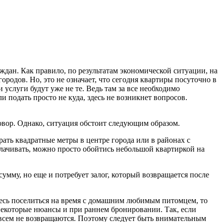
дан. Как правило, по результатам экономической ситуации, на
родов. Но, это не означает, что сегодня квартиры посуточно в
услуги будут уже не те. Ведь там за все необходимо
ли подать просто не куда, здесь не возникнет вопросов.
говор. Однако, ситуация обстоит следующим образом.
ать квадратные метры в центре города или в районах с
плачивать, можно просто обойтись небольшой квартиркой на
сумму, но еще и потребует залог, который возвращается после
итесь поселиться на время с домашним любимым питомцем, то
ь некоторые нюансы и при раннем бронировании. Так, если
совсем не возвращаются. Поэтому следует быть внимательным