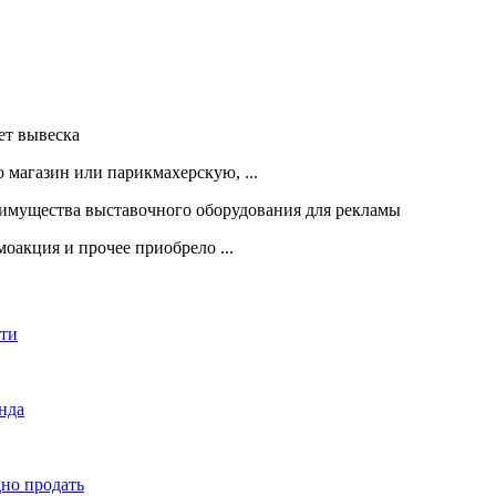
 магазин или парикмахерскую, ...
оакция и прочее приобрело ...
сти
енда
дно продать