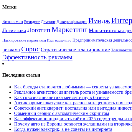
Метки
Интер
Имидж
Бизнесмен
Брэндинг
Диверсификация
Демпинг
Маркетинг
Логотип
Логистика
Маркетинговая де
Предпринимательская деятельнос
Планирование маркетинга
План маркетинга
Спрос
Стратегическое планирование
реклама
Телемаркет
Эффективность рекламы
Последние статьи
Как бренды становятся любимыми — секреты узнаваемо
Рекламное агентство: двигатель роста и узнаваемости бр
Как сквозная аналитика меняет игру в бизнесе
Антикварные шкатулки: как распознать ценность и выго
Советский антиквариат: ностальгия или выгодная инвес
Обменный сервис с автоматическим скриптом
Как эффективно продвигать сайт в 2025 году: тренды и 
Почему авто из Европы остаются желанными на вторичк
Когда нужен электрик, а не советы из интернета