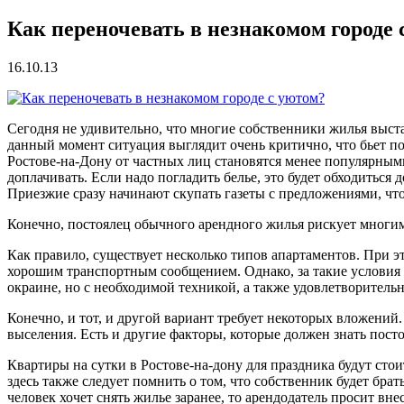
Как переночевать в незнакомом городе 
16.10.13
Сегодня не удивительно, что многие собственники жилья выст
данный момент ситуация выглядит очень критично, что бьет по 
Ростове-на-Дону от частных лиц становятся менее популярными
доплачивать. Если надо погладить белье, это будет обходиться д
Приезжие сразу начинают скупать газеты с предложениями, чт
Конечно, постоялец обычного арендного жилья рискует многим,
Как правило, существует несколько типов апартаментов. При э
хорошим транспортным сообщением. Однако, за такие условия 
окраине, но с необходимой техникой, а также удовлетворитель
Конечно, и тот, и другой вариант требует некоторых вложений. 
выселения. Есть и другие факторы, которые должен знать посто
Квартиры на сутки в Ростове-на-дону для праздника будут сто
здесь также следует помнить о том, что собственник будет бра
человек хочет снять жилье заранее, то арендодатель просит вн