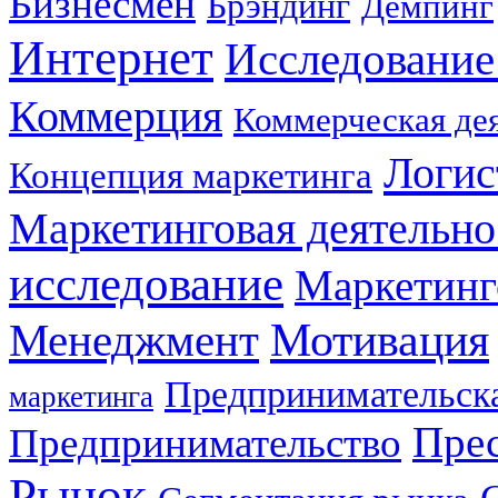
Бизнесмен
Брэндинг
Демпинг
Интернет
Исследование
Коммерция
Коммерческая де
Логис
Концепция маркетинга
Маркетинговая деятельно
исследование
Маркетинг
Мотивация
Менеджмент
Предпринимательска
маркетинга
Прес
Предпринимательство
Рынок