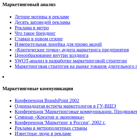
Маркетинговый анализ
Летние мотивы в рекламе
Десять заповедей рекламы
Реклама в метро
Что такое брендинг
Ставки в новом сезоне
Измерительная линейка для промо акций
«Критические точки» аудита маркетинга предприятия
Ценообразование внутри холдинга
SWOT-анализ в разработке маркетинговой стратегии
Маркетинговая стратегия на рынке товаров длительного 
Маркетинговые коммуникации
Конференция BrandsPoint 2002
Одиннадцатая встреча маркетологов в ГУ-ВШЭ
Конференция 'Маркетинговые коммуникации. Продвижени
Семинар «Креатив и экономика»
Конференция 'Маркетинг в России', 2002 г.
Реклама в метрополитенах страны
Известные люди в рекламе