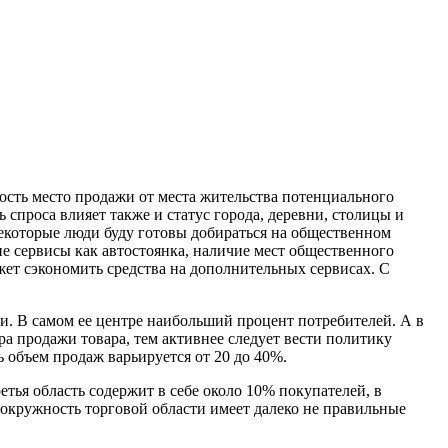
сть место продажи от места жительства потенциального
 спроса влияет также и статус города, деревни, столицы и
екоторые люди буду готовы добираться на общественном
кие сервисы как автостоянка, наличие мест общественного
жет сэкономить средства на дополнительных сервисах. С
ки. В самом ее центре наибольший процент потребителей. А в
а продажи товара, тем активнее следует вести политику
ь объем продаж варьируется от 20 до 40%.
тья область содержит в себе около 10% покупателей, в
 окружность торговой области имеет далеко не правильные