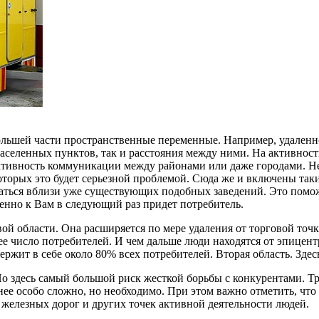
ольшей части пространственные переменные. Например, удаленно
аселенных пунктов, так и расстояния между ними. На активность
ктивность коммуникации между районами или даже городами. Н
екоторых это будет серьезной проблемой. Сюда же и включены та
лагаться вблизи уже существующих подобных заведений. Это помо
менно к Вам в следующий раз придет потребитель.
вой области. Она расширяется по мере удаления от торговой точ
число потребителей. И чем дальше люди находятся от эпицентр
ржит в себе около 80% всех потребителей. Вторая область. Здес
о здесь самый большой риск жесткой борьбы с конкурентами. Тре
ее особо сложно, но необходимо. При этом важно отметить, что
 железных дорог и других точек активной деятельности людей.