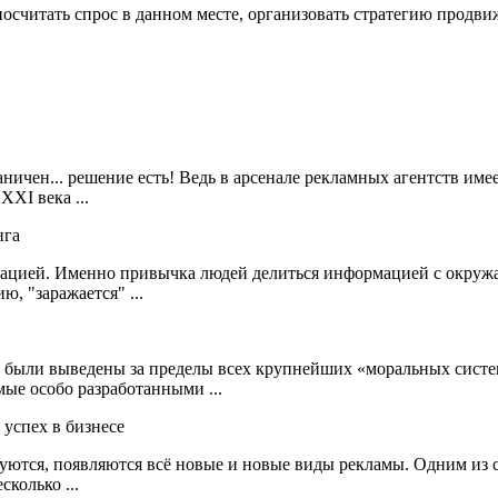
осчитать спрос в данном месте, организовать стратегию продви
ичен... решение есть! Ведь в арсенале рекламных агентств име
XI века ...
рмацией. Именно привычка людей делиться информацией с окруж
, "заражается" ...
и - были выведены за пределы всех крупнейших «моральных сист
ые особо разработанными ...
уются, появляются всё новые и новые виды рекламы. Одним из
колько ...