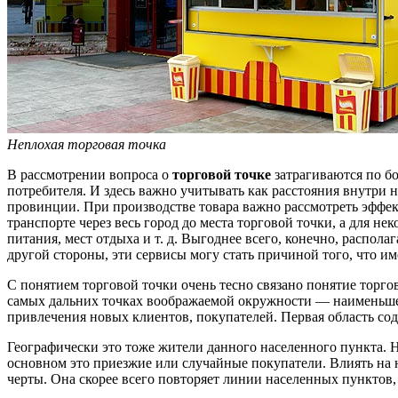
Неплохая торговая точка
В рассмотрении вопроса о
торговой точке
затрагиваются по б
потребителя. И здесь важно учитывать как расстояния внутри н
провинции. При производстве товара важно рассмотреть эффе
транспорте через весь город до места торговой точки, а для н
питания, мест отдыха и т. д. Выгоднее всего, конечно, распо
другой стороны, эти сервисы могу стать причиной того, что и
С понятием торговой точки очень тесно связано понятие торго
самых дальних точках воображаемой окружности — наименьшее 
привлечения новых клиентов, покупателей. Первая область соде
Географически это тоже жители данного населенного пункта. Н
основном это приезжие или случайные покупатели. Влиять на н
черты. Она скорее всего повторяет линии населенных пунктов,