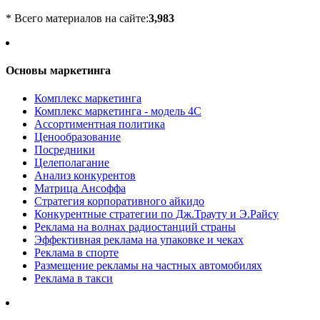
* Всего материалов на сайте:
3,983
Основы маркетинга
Комплекс маркетинга
Комплекс маркетинга - модель 4С
Ассортиментная политика
Ценообразование
Посредники
Целеполагание
Анализ конкурентов
Матрица Ансоффа
Стратегия корпоративного айкидо
Конкурентные стратегии по Дж.Трауту и Э.Райсу
Реклама на волнах радиостанций страны
Эффективная реклама на упаковке и чеках
Реклама в спорте
Размещение рекламы на частных автомобилях
Реклама в такси