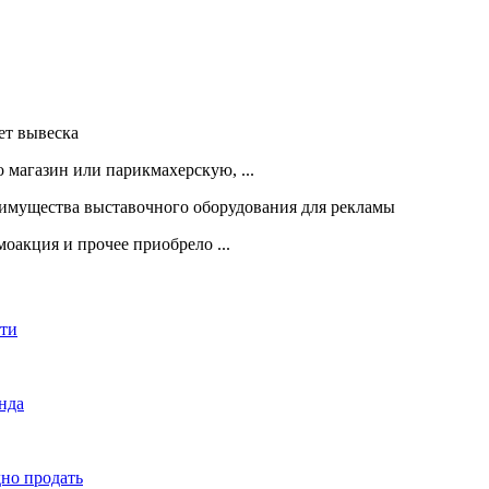
 магазин или парикмахерскую, ...
оакция и прочее приобрело ...
сти
енда
дно продать