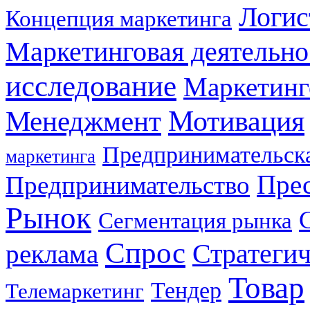
Логис
Концепция маркетинга
Маркетинговая деятельно
исследование
Маркетинг
Мотивация
Менеджмент
Предпринимательска
маркетинга
Прес
Предпринимательство
Рынок
Сегментация рынка
Спрос
Стратеги
реклама
Товар
Тендер
Телемаркетинг