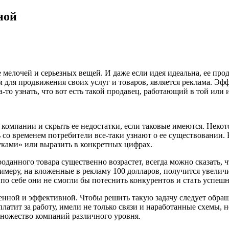
ной
 мелочей и серьезных вещей. И даже если идея идеальна, ее пр
м для продвижения своих услуг и товаров, является реклама. 
то узнать, что вот есть такой продавец, работающий в той или 
компании и скрыть ее недостатки, если таковые имеются. Некот
со временем потребители все-таки узнают о ее существовании. Е
уками» или выразить в конкретных цифрах.
данного товара существенно возрастет, всегда можно сказать, чт
римеру, на вложенные в рекламу 100 долларов, получится увеличи
 по себе они не смогли бы потеснить конкурентов и стать успеш
венной и эффективной. Чтобы решить такую задачу следует обра
латит за работу, имели не только связи и наработанные схемы,
множество компаний различного уровня.