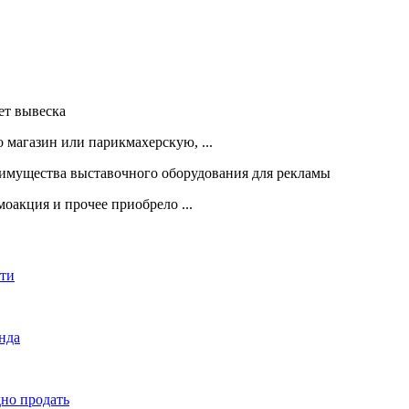
 магазин или парикмахерскую, ...
оакция и прочее приобрело ...
сти
енда
дно продать