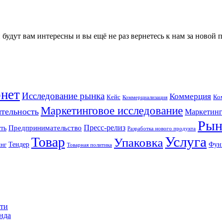
будут вам интересны и вы ещё не раз вернетесь к нам за новой
нет
Исследование рынка
Коммерция
Кейс
Ко
Коммерциализация
Маркетинговое исследование
ятельность
Маркетинг
Рын
Пресс-релиз
ть
Предпринимательство
Разработка нового продукта
Услуга
Товар
Упаковка
Тендер
Фун
инг
Товарная политика
сти
енда