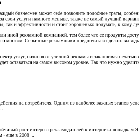
й
аждый бизнесмен может себе позволить подобные траты, особенно
а свои услуги намного меньше, также не самый лучший вариант, 
ы, так и эффективности и стоит хорошенько подумать, к кому лу
или иной рекламной компанией, тем более что ее продукты дост
т о многом. Серьезные рекламщики предпочитают делать выводы
спектр услуг, начиная от уличной рекламы и заканчивая печатью
будет оставаться на самом высоком уровне. Так что нужно удели
действия на потребителя. Одним из наиболее важных этапов усп
..
ойчивый рост интереса рекламодателей к интернет-площадкам Э
 еще в 2008 ...