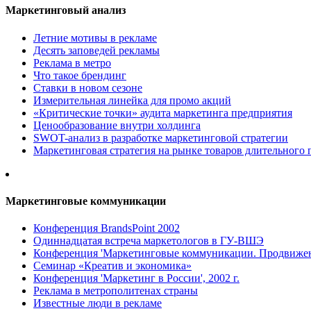
Маркетинговый анализ
Летние мотивы в рекламе
Десять заповедей рекламы
Реклама в метро
Что такое брендинг
Ставки в новом сезоне
Измерительная линейка для промо акций
«Критические точки» аудита маркетинга предприятия
Ценообразование внутри холдинга
SWOT-анализ в разработке маркетинговой стратегии
Маркетинговая стратегия на рынке товаров длительного 
Маркетинговые коммуникации
Конференция BrandsPoint 2002
Одиннадцатая встреча маркетологов в ГУ-ВШЭ
Конференция 'Маркетинговые коммуникации. Продвижени
Семинар «Креатив и экономика»
Конференция 'Маркетинг в России', 2002 г.
Реклама в метрополитенах страны
Известные люди в рекламе