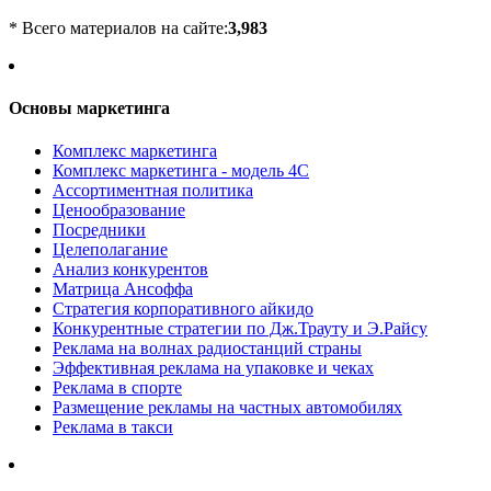
* Всего материалов на сайте:
3,983
Основы маркетинга
Комплекс маркетинга
Комплекс маркетинга - модель 4С
Ассортиментная политика
Ценообразование
Посредники
Целеполагание
Анализ конкурентов
Матрица Ансоффа
Стратегия корпоративного айкидо
Конкурентные стратегии по Дж.Трауту и Э.Райсу
Реклама на волнах радиостанций страны
Эффективная реклама на упаковке и чеках
Реклама в спорте
Размещение рекламы на частных автомобилях
Реклама в такси