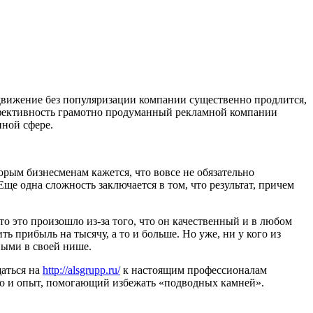
одвижение без популяризации компании существенно продлится,
Эффективность грамотно продуманный рекламной компании
иной сфере.
орым бизнесменам кажется, что вовсе не обязательно
ще одна сложность заключается в том, что результат, причем
о это произошло из-за того, что он качественный и в любом
ть прибыль на тысячу, а то и больше. Но уже, ни у кого из
ными в своей нише.
щаться на
http://alsgrupp.ru/
к настоящим профессионалам
 но и опыт, помогающий избежать «подводных камней».