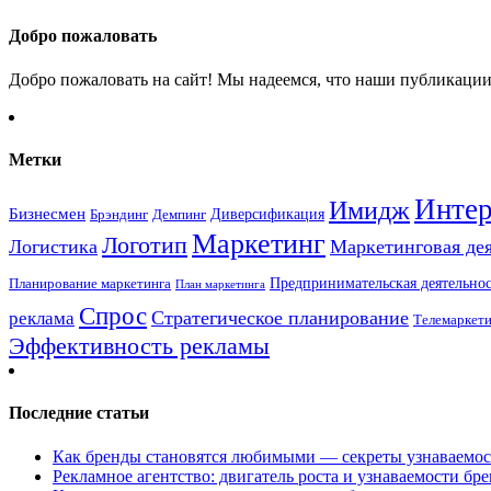
Добро пожаловать
Добро пожаловать на сайт! Мы надеемся, что наши публикации 
Метки
Интер
Имидж
Бизнесмен
Брэндинг
Диверсификация
Демпинг
Маркетинг
Логотип
Логистика
Маркетинговая де
Предпринимательская деятельнос
Планирование маркетинга
План маркетинга
Спрос
Стратегическое планирование
реклама
Телемаркет
Эффективность рекламы
Последние статьи
Как бренды становятся любимыми — секреты узнаваемо
Рекламное агентство: двигатель роста и узнаваемости бр