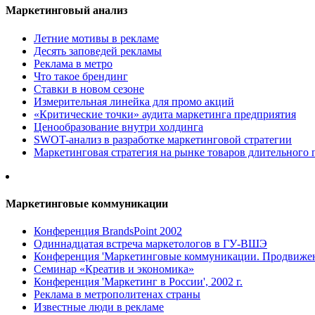
Маркетинговый анализ
Летние мотивы в рекламе
Десять заповедей рекламы
Реклама в метро
Что такое брендинг
Ставки в новом сезоне
Измерительная линейка для промо акций
«Критические точки» аудита маркетинга предприятия
Ценообразование внутри холдинга
SWOT-анализ в разработке маркетинговой стратегии
Маркетинговая стратегия на рынке товаров длительного 
Маркетинговые коммуникации
Конференция BrandsPoint 2002
Одиннадцатая встреча маркетологов в ГУ-ВШЭ
Конференция 'Маркетинговые коммуникации. Продвижени
Семинар «Креатив и экономика»
Конференция 'Маркетинг в России', 2002 г.
Реклама в метрополитенах страны
Известные люди в рекламе