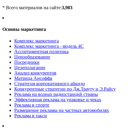
* Всего материалов на сайте:
3,983
Основы маркетинга
Комплекс маркетинга
Комплекс маркетинга - модель 4С
Ассортиментная политика
Ценообразование
Посредники
Целеполагание
Анализ конкурентов
Матрица Ансоффа
Стратегия корпоративного айкидо
Конкурентные стратегии по Дж.Трауту и Э.Райсу
Реклама на волнах радиостанций страны
Эффективная реклама на упаковке и чеках
Реклама в спорте
Размещение рекламы на частных автомобилях
Реклама в такси