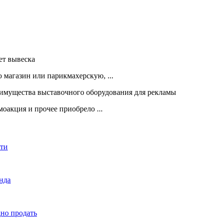
 магазин или парикмахерскую, ...
оакция и прочее приобрело ...
сти
енда
дно продать