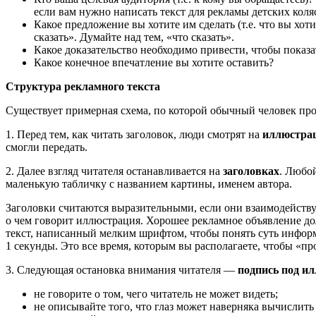
если вам нужно написать текст для рекламы детских колясо
Какое предложение вы хотите им сделать (т.е. что вы хоти
сказать». Думайте над тем, «что сказать».
Какое доказательство необхо­димо привести, чтобы показат
Какое конечное впечатление вы хотите оставить?
Структура рекламного текста
Существует примерная схема, по которой обычный человек пр
1. Перед тем, как читать заголовок, люди смотрят на
иллюстра
смогли передать.
2. Далее взгляд читателя оста­навливается на
заголовках
. Лю­б
маленькую табличку с названием картины, именем автора.
Заголовки считаются вырази­тельными, если они взаимодей­ству
о чем говорит иллюстрация. Хоро­шее рекламное объявление дол
текст, написанный мелким шрифтом, чтобы понять суть ин­фор
1 секунды. Это все время, которым вы располагаете, чтобы «про
3. Следующая остановка внима­ния читателя —
подпись под ил
не говорите о том, чего читатель не может видеть;
не описывайте того, что глаз может наверняка вычислить 