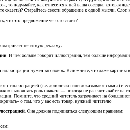
к, то подумайте, как отнесется к ней ваша соседка, которая ждет
те сказать)? Старайтесь свести об­ращение к одной мысли. Слог, 
ь, что это предложение чего-то сто­ит?
осматривает печатную рекламу:
ции
. И чем больше говорит иллюстрация, тем больше информаци
ой иллюстрации нужен заголо­вок. Вспомните, что даже карти­ны
ют с иллюстрацией (т.е. до­полняют или доказывают смысл) и ес
жно выполнять роль плаката — никогда не рассчитывайте на то, 
мации. Помните, что средний читатель затрачивает на боль­шин
кричать» о том, что у вас есть товар, нужный читателю.
­люстрацией
. Она должна под­чиняться следующим правилам:
сам;