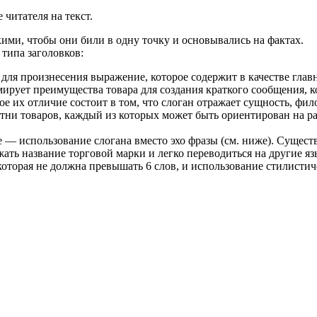
чита­теля на текст.
акими, чтобы они били в одну точку и основывались на фактах.
типа заголовков:
для произ­несения выражение, которое со­держит в качестве главн
мирует преимущества товара для созда­ния краткого сообщения, к
ое их отли­чие состоит в том, что слоган от­ражает сущность, фи
отни товаров, каждый из которых может быть ориентирован на ра
 — использование слогана вме­сто эхо фразы (см. ниже). Суще­ст
ть назва­ние торговой марки и легко пе­реводиться на другие яз
 которая не должна превышать 6 слов, и использование стилисти­