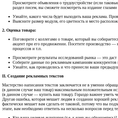
Просмотрите объявления о трудоустройстве (если таковые
раздел писем, вы сможете посмотреть на издание глазами 
Узнайте, какого числа будет выходить ваша реклама. Пров
Выясните размер модуля, его цветность и место располож
2. Оценка товара:
Поговорите с коллегами о товаре, который вы собираетесь
акцент при его продвижении. Посетите производство — 
процессов и т.п.
Просмотрите результаты исследований рынка — это даст 
Соберите данные по рекламным кампаниям конкурентов и
Узнайте, как проводились и что принесли ваши предыду
II. Создание рекламных текстов
Мастерство написания текстов заключается не в умении обращ
(в данном случае ваш товар) максимальным положительным исх
(в данном случае — купить ваш товар). Гораздо важнее уметь 
Другая ошибка, которая мешает людям в создании хорошей рек
фактически мешает вам сделать ее таковой, потому что вы под
этапе, вам необходимо ответить на несколько вопросов перед т
Кто ваша целевая аудитория (т.е. к кому вы обращаетесь)