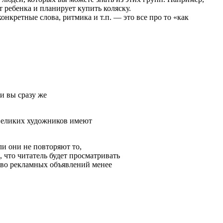
 ре­бенка и планирует купить коляс­ку.
конкретные слова, ритмика и т.п. — это все про то «как
и вы сразу же
 великих художников имеют
ли они не повторяют то,
что читатель будет просматри­вать
ство рекламных объявлений менее