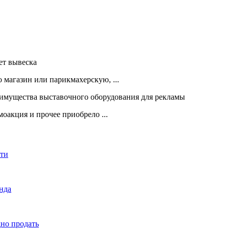
 магазин или парикмахерскую, ...
оакция и прочее приобрело ...
сти
енда
дно продать