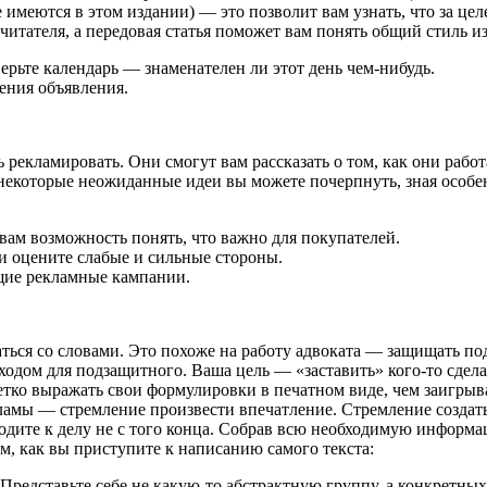
 имеются в этом издании) — это позволит вам узнать, что за цел
читателя, а передовая статья поможет вам понять общий стиль и
ерьте календарь — знаменателен ли этот день чем-нибудь.
ения объявления.
 рекламировать. Они смогут вам рассказать о том, как они рабо
некоторые неожиданные идеи вы можете почерпнуть, зная особе
вам возможность понять, что важно для покупателей.
 оцените слабые и сильные стороны.
щие рекламные кампании.
аться со словами. Это похоже на работу адвоката — защищать п
одом для подзащитного. Ваша цель — «заставить» кого-то сдела
четко выражать свои формулировки в печатном виде, чем заигрыв
ламы — стремление произвести впечатление. Стремление создат
ходите к делу не с того конца. Собрав всю необходимую информ
ем, как вы приступите к написанию самого текста:
? Представьте себе не какую-то абстрактную группу, а конкрет­н