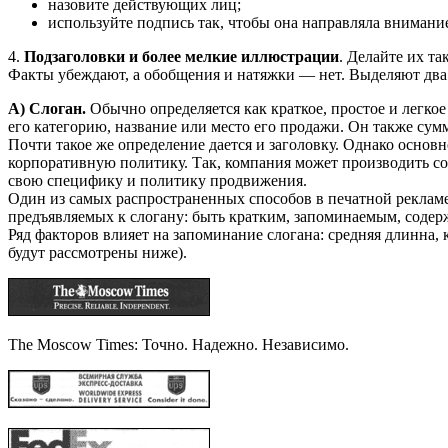
назовите действующих лиц;
используйте подпись так, чтобы она направляла внимание 
4.
Подзаголовки и более мел­кие иллюстрации
. Делайте их т
Факты убеждают, а обобщения и натяжки — нет. Выделяют два 
А) Слоган.
Обычно определяется как крат­кое, простое и легкое 
его кате­горию, название или место его продажи. Он также сум
Почти такое же определение дается и заго­ловку. Однако основн
корпоратив­ную политику. Так, компания мо­жет производить с
свою спе­цифику и политику продвиже­ния.
Один из самых распространен­ных способов в печатной рекла­ме
предъяв­ляемых к слогану: быть кратким, запоминаемым, содержа
Ряд факторов влияет на запоми­нание слогана: средняя длинна,
будут рассмотрены ниже).
The Moscow Times: Точно. Надежно. Независимо.