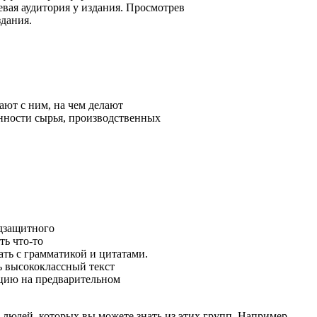
евая аудитория у издания. Просмотрев
здания.
тают с ним, на чем делают
нности сырья, производственных
одзащитного
ть что-то
ать с грамматикой и цитатами.
ь высококлассный текст
ацию на предварительном
ых людей, которых вы можете знать из этих групп. Например,