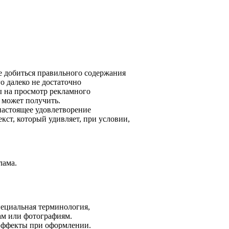
ее добиться правильного содержания
о далеко не достаточно
ы на просмотр рекламного
н может получить.
настоящее удовлетворение
екст, который удивляет, при условии,
лама.
пециальная терминология,
ам или фотографиям.
 эффекты при оформлении.