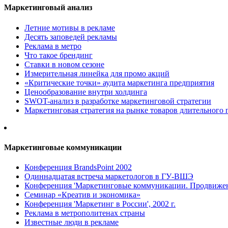
Маркетинговый анализ
Летние мотивы в рекламе
Десять заповедей рекламы
Реклама в метро
Что такое брендинг
Ставки в новом сезоне
Измерительная линейка для промо акций
«Критические точки» аудита маркетинга предприятия
Ценообразование внутри холдинга
SWOT-анализ в разработке маркетинговой стратегии
Маркетинговая стратегия на рынке товаров длительного 
Маркетинговые коммуникации
Конференция BrandsPoint 2002
Одиннадцатая встреча маркетологов в ГУ-ВШЭ
Конференция 'Маркетинговые коммуникации. Продвижени
Семинар «Креатив и экономика»
Конференция 'Маркетинг в России', 2002 г.
Реклама в метрополитенах страны
Известные люди в рекламе