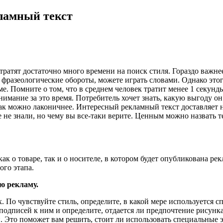
ламный текст
тратят достаточно много времени на поиск стиля. Гораздо важн
фразеологические обороты, можете играть словами. Однако этог
ме.
Помните о том, что в среднем человек тратит менее 1 секунд
внимание за это время. Потребитель хочет знать, какую выгоду о
как можно лаконичнее. Интересный рекламный текст доставляет 
ше не знали, но чему вы все-таки верите. Ценным можно назвать т
к о товаре, так и о носителе, в котором будет опубликована рек
го этапа.
ю рекламу.
 По чувствуйте стиль, определите, в какой мере используется с
подписей к ним и определите, отдается ли предпочтение рисунк
. Это поможет вам решить, стоит ли использовать специальные