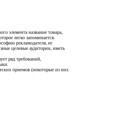
ого эле­мента название товара,
оторое легко запоминается.
лософию рекламодателя, ее
зные целе­вые аудитории, иметь
вует ряд требований,
ыки.
ческих приемов (некоторые из них