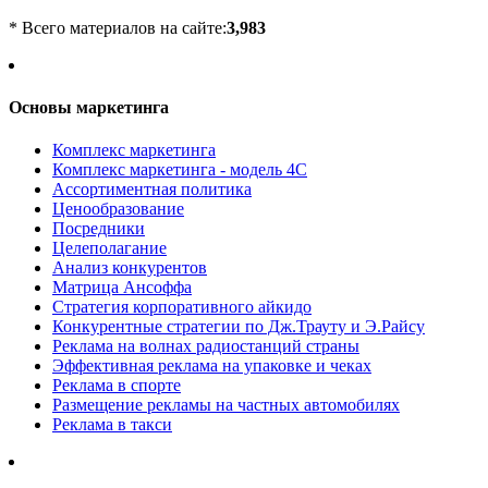
* Всего материалов на сайте:
3,983
Основы маркетинга
Комплекс маркетинга
Комплекс маркетинга - модель 4С
Ассортиментная политика
Ценообразование
Посредники
Целеполагание
Анализ конкурентов
Матрица Ансоффа
Стратегия корпоративного айкидо
Конкурентные стратегии по Дж.Трауту и Э.Райсу
Реклама на волнах радиостанций страны
Эффективная реклама на упаковке и чеках
Реклама в спорте
Размещение рекламы на частных автомобилях
Реклама в такси