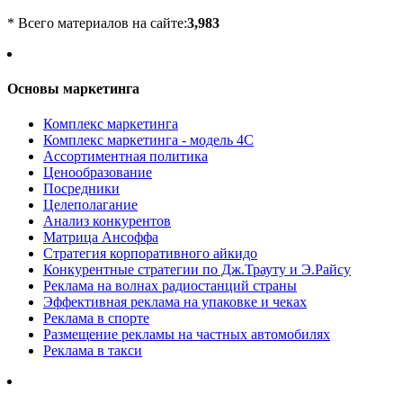
* Всего материалов на сайте:
3,983
Основы маркетинга
Комплекс маркетинга
Комплекс маркетинга - модель 4С
Ассортиментная политика
Ценообразование
Посредники
Целеполагание
Анализ конкурентов
Матрица Ансоффа
Стратегия корпоративного айкидо
Конкурентные стратегии по Дж.Трауту и Э.Райсу
Реклама на волнах радиостанций страны
Эффективная реклама на упаковке и чеках
Реклама в спорте
Размещение рекламы на частных автомобилях
Реклама в такси