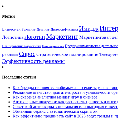
Метки
Интер
Имидж
Бизнесмен
Брэндинг
Диверсификация
Демпинг
Маркетинг
Логотип
Логистика
Маркетинговая де
Предпринимательская деятельнос
Планирование маркетинга
План маркетинга
Спрос
Стратегическое планирование
реклама
Телемаркет
Эффективность рекламы
Последние статьи
Как бренды становятся любимыми — секреты узнаваемо
Рекламное агентство: двигатель роста и узнаваемости бр
Как сквозная аналитика меняет игру в бизнесе
Антикварные шкатулки: как распознать ценность и выго
Советский антиквариат: ностальгия или выгодная инвес
Обменный сервис с автоматическим скриптом
Как эффективно продвигать сайт в 2025 году: тренды и 