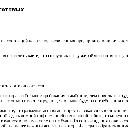
 готовых
тив состоящий как из подготовленных предприятием новичков, 
а, вы рассчитываете, что сотрудник сразу же займет соответств
е.
ится, что он согласен.
меют гораздо большие требования и амбиции, чем новички – сту
больше опыта имеет сотрудник, чем выше будут его требования и
омните, что размещаемый вами запрос на вакансию, в описании,
т обладать ложной информацией о его новой работе, то конечно 
 трудится в полную силу он не будет. То есть ожидания нового
орой, не менее важный аспект, на который следует обратить вни