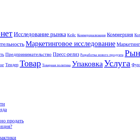
нет
Исследование рынка
Коммерция
Кейс
Ко
Коммерциализация
Маркетинговое исследование
ятельность
Маркетинг
Рын
Пресс-релиз
ть
Предпринимательство
Разработка нового продукта
Услуга
Товар
Упаковка
Тендер
Фун
инг
Товарная политика
сти
енда
дно продать
тиция?
практики