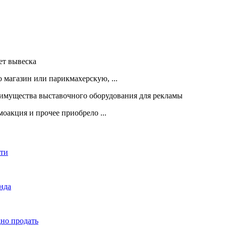
 магазин или парикмахерскую, ...
оакция и прочее приобрело ...
сти
енда
дно продать