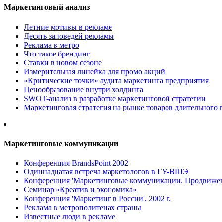
Маркетинговый анализ
Летние мотивы в рекламе
Десять заповедей рекламы
Реклама в метро
Что такое брендинг
Ставки в новом сезоне
Измерительная линейка для промо акций
«Критические точки» аудита маркетинга предприятия
Ценообразование внутри холдинга
SWOT-анализ в разработке маркетинговой стратегии
Маркетинговая стратегия на рынке товаров длительного 
Маркетинговые коммуникации
Конференция BrandsPoint 2002
Одиннадцатая встреча маркетологов в ГУ-ВШЭ
Конференция 'Маркетинговые коммуникации. Продвижени
Семинар «Креатив и экономика»
Конференция 'Маркетинг в России', 2002 г.
Реклама в метрополитенах страны
Известные люди в рекламе