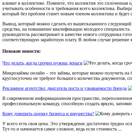
климат в коллективе. Помните, что коллектив это сплоченная о
учитывать особенности и требования всего коллектива. Выбира
который без проблем станет новым членом коллектива и будет 
Вывод, который можно сделать из вышесказанного следующий:
средства, на повышение квалификации молодого специалиста. Не
руководитель рассматривает в качестве нового сотрудника гот
соответствующую заработную плату. В любом случае решение к
Похожие новости:
Что делать, когда срочно нужны деньги
Микрозаймы онлайн – это займы, которые можно получить на б
круглосуточно не требуют большого количества документов, спр
Рекламное агентство: двигатель роста и узнаваемости бренда
В современном информационном пространстве, переполненном 
профессиональную команду, способную создать яркую, запомин
Кому доверить оценку бизнеса и имущества?
У всего есть своя цена. Это утверждение достаточно трудно ос
Тут-то и начинается самое сложное, ведь если стоимость ...